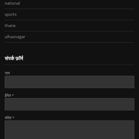
national
sports
thane
ulhasnagar
संपर्क फ़ॉर्म
नाम
ईमेल
*
संदेश
*