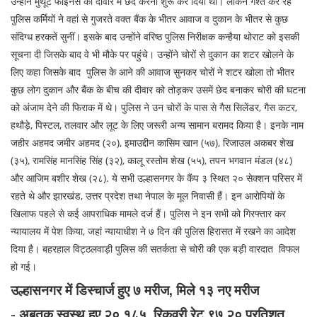
उन्होंने मुथूट फाइनेंस की दीवार में छेद करना शुरू कर दिया था। लेकिन गश्त कर रहे
पुलिस कर्मियों ने वहां से गुजरते वक्त बैंक के भीतर आवाज व दुकान के भीतर से कुछ
संदिग्ध हरकतें सुनीं। इसके बाद उन्होंने वरिष्ठ पुलिस निरीक्षक कन्हैया थोराट को इसकी
सूचना दी जिसके बाद वे भी मौके पर पहुंचे। उन्होंने चोरों से दुकान का शटर खोलने के
लिए कहा जिसके बाद पुलिस के आने की आवाज सुनकर चोरों ने शटर खोला तो भीतर
कुछ लोग दुकान और बैंक के बीच की दीवार को तोड़कर उसमें छेद बनाकर चोरी की घटना
को अंजाम देने की फिराक में थे। पुलिस ने उन चोरों के पास से गैस सिलेंडर, गैस कटर,
हथौड़े, पिस्टल, तलवार और लूट के लिए जरूरी अन्य सामान बरामद किया है। इनके नाम
जहीर अहमद जमीर अहमद (२०), इमाउद्दीन कासिम खान (५७), रिजाउल अकबर शेख
(३५), रामसिंह मानसिंह सिंह (३२), कालू रस्तोम शेख (५५), तपन भगवान मंडल (४८)
और आजिम बशीर शेख (२८). ये सभी उल्हासनगर के कैंप ३ स्थित २० सेक्शन परिसर में
रहते थे और झारखंड, उत्तर प्रदेश तथा नेपाल के मूल निवासी हैं। इन आरोपियों के
खिलाफ पहले से कई आपराधिक मामले दर्ज हैं। पुलिस ने इन सभी को गिरफ्तार कर
न्यायालय में पेश किया, जहां न्यायाधीश ने ७ दिन की पुलिस हिरासत में रखने का आदेश
दिया है। बहरहाल विट्ठलवाड़ी पुलिस की सतर्कता से चोरी की एक बड़ी वारदात विफल
हो गई।
उल्हासनगर में डिस्चार्ज हुए ७ मरीज, मिले १३ नए मरीज
- अबतक स्वस्थ हुए २०,१८५, रिकवरी रेट ९७.२० प्रतिशत