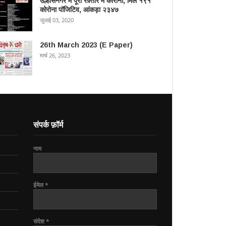
उल्हासनगर में पूरी रफ़्तार में कोरोना, मिले १९१
कोरोना पॉजिटिव, आंकड़ा २३४७
जुलाई 03, 2020
26th March 2023 (E Paper)
मार्च 26, 2023
संपर्क फ़ॉर्म
नाम
ईमेल
*
संदेश
*