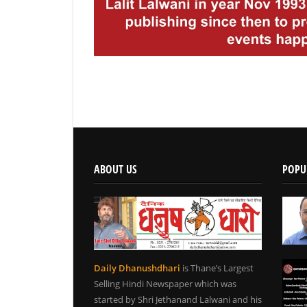
ABOUT US
POPU
Daily Dhanushdhari
is Thane’s Largest
Selling Hindi Newspaper which was
started by Shri Jethanand Lalwani and his