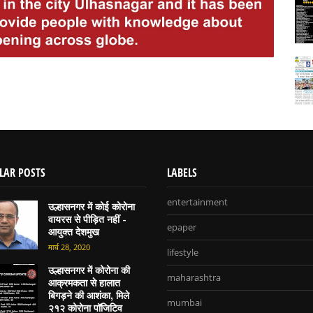
LAR POSTS
LABELS
entertainment
उल्हासनगर में कोई कोरोना
वायरस से पीड़ित नहीं -
epaper
आयुक्त देशमुख
मार्च 28, 2020
lifestyle
उल्हासनगर में कोरोना की
maharashtra
आक्रमकता से हालात
बिगड़ने की आशंका, मिले
mumbai
२१२ कोरोना पॉजिटिव