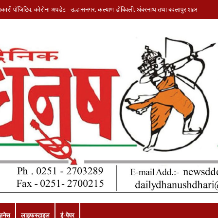
धिकारी पॉजिटिव, कोरोना अपडेट - उल्हासनगर, कल्याण डोंबिवली, अंबरनाथ तथा बदलापुर शहर
ज़नेस
लाइफस्टाइल
ई-पेपर