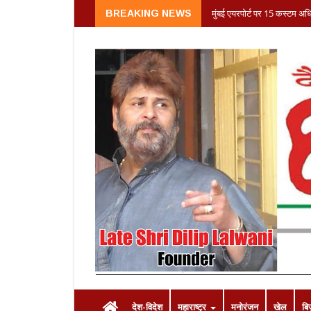
मुंबई एयरपोर्ट पर 15 कस्टम अ
BREAKING NEWS
(2nd January 2022)
देश-विदेश
महाराष्ट्र
मनोरंजन
खेल
बि